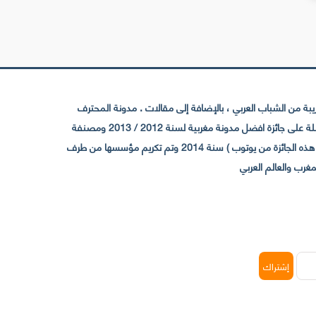
 من الشباب العربي ، بالإضافة إلى مقالات . مدونة المحترف
تأسست سنة 2009 حيث تستقطب الآن عدد كبير من الزوار من كافة ربوع الوطن العربي ، حيث ان مقرها الرئيسي بالمغرب و مديرها امين رغيب ،حاصلة على جائزة افضل مدونة مغربية لسنة 2012 / 2013 ومصنفة
ضمن افضل 10 مدونات عربية حسب المركز الدولي للصحفيين ICFJ سنة 2013 وحاصلة على الجائزة الفضية من يوتوب (اول قناة مغربية تحصل على هذه الجائزة من يوتوب ) سنة 2014 وتم تكريم مؤسسها من طرف