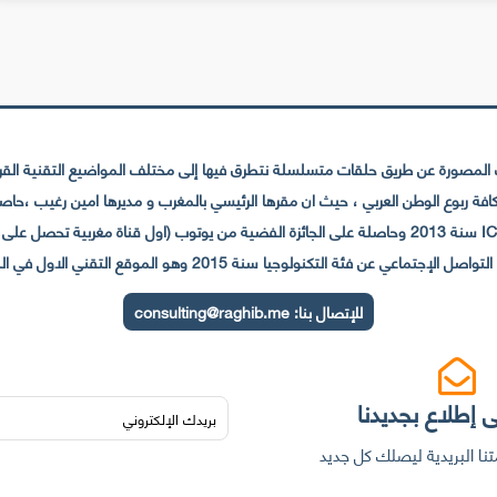
لمصورة عن طريق حلقات متسلسلة نتطرق فيها إلى مختلف المواضيع التقنية القريبة
عي عن فئة التكنولوجيا سنة 2015 وهو الموقع التقني الاول في المغرب والعالم العربي
للإتصال بنا:
consulting@raghib.me
 إطلاع بجديدنا
نا البريدية ليصلك كل جديد