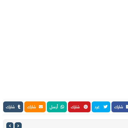
شارك
غرد
شارك
أرسل
شارك
شارك