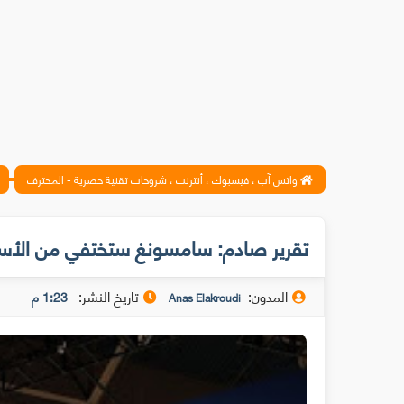
واتس آب ، فيسبوك ، أنترنت ، شروحات تقنية حصرية - المحترف
تقرير صادم: سامسونغ ستختفي من الأسوا
المدون:
تاريخ النشر:
1:23 م
Anas Elakroudi