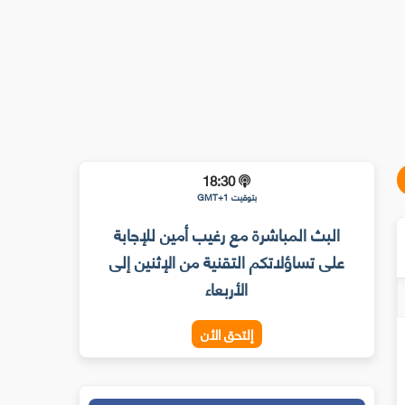
18:30
بتوقيت GMT+1
البث المباشرة مع رغيب أمين للإجابة
على تساؤلاتكم التقنية من الإثنين إلى
الأربعاء
إلتحق الأن