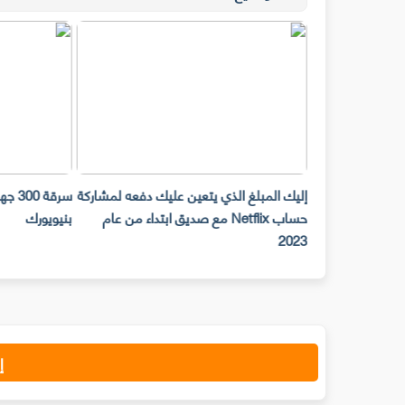
حات Snap Camera لن تعمل على
إليك المبلغ الذي يتعين عليك دفعه لمشاركة
ح المكتب ابتداء من
حساب Netflix مع صديق ابتداء من عام
بنيويورك
2023
إ