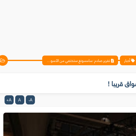
أخبار
تقرير صادم: سامسونغ ستختفي من الأسواق قريبا !
ق قريبا !
A
A
A
+
-