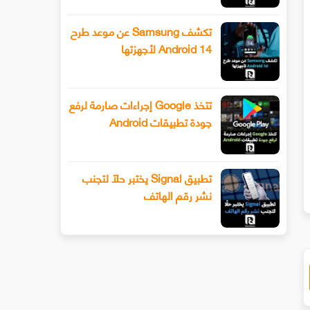
تكشف Samsung عن موعد طرح
Android 14 لأجهزتها
تتخذ Google إجراءات صارمة لرفع
جودة تطبيقات Android
طرح Snapchat المزيد من أدوات تحرير
تيكتوك تعمل على منصة مستقلة
لفيديو المتقدمة باستخدام وضع المخرج
الموسيقى
تطبيق Signal يختبر حلًا لتجنب
نشر رقم الهاتف