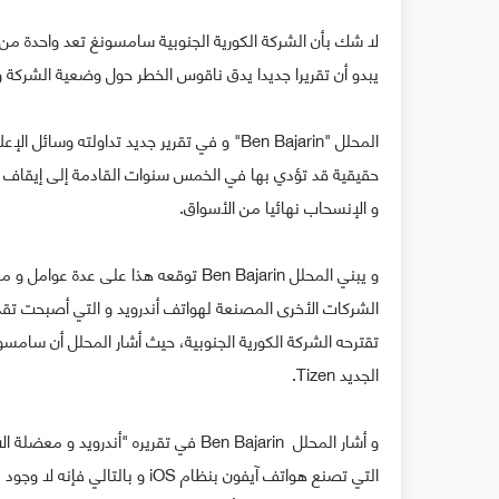
لا شك بأن الشركة الكورية الجنوبية سامسونغ تعد واحدة من
يبدو أن تقريرا جديدا يدق ناقوس الخطر حول وضعية الشركة و 
المحلل "Ben Bajarin" و في تقرير جديد تداول
حقيقية قد تؤدي بها في الخمس سنوات القادمة إلى إيقاف نش
و الإنسحاب نهائيا من الأسواق.
و يبني المحلل Ben Bajarin توقعه هذا 
الشركات الأخرى المصنعة لهواتف أندرويد و التي أصبحت تق
تقترحه الشركة الكورية الجنوبية، حيث أشار المحلل أن سامسو
الجديد Tizen.
و أشار المحلل Ben Bajarin في تقريره "أن
التي تصنع هواتف آيفون بنظام iOS