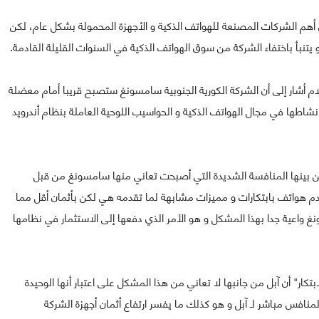
 أهم الشركات المصنعة للهواتف الذكية و الأجهزة المحمولة بشكل عام، لكن
يتنبأ باختفاء الشركة من سوق الهواتف الذكية في السنوات القليلة القادمة.
ته وسائل الإعلام أشار إلى أن الشركة الكورية الجنوبية سامسونغ ستصبح قريبا أمام معضلة
اطها في مجال الهواتف الذكية و الحواسيب اللوحية العاملة بنظام أندرويد
على عدة عوامل و من بينها المنافسة الشديدة التي أصبحت تعاني منها سامسونغ من قبل
دم هواتف بابتكارات و مميزات مشابهة لما تقدمه هي لكن بأثمان أقل مما
نغ واعية جدا بهذا المشكل و هو الأمر الذي دفعها إلى الاستثمار في نظامها
درويد و معضلة الابتكار" أن آبل من جانبها لا تعاني من هذا المشكل على اعتبار أنها الوحيدة
 و بالتالي فإنه لا وجود لمنافس مباشر لـ آبل و هو كذلك ما يفسر ارتفاع أثمان أجهزة الشركة