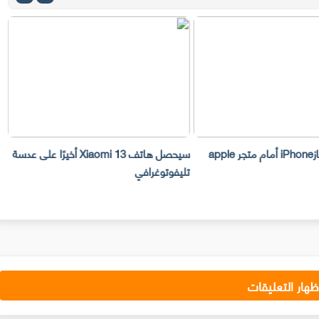
سرقة 300 جهازiPhone أمام متجر apple
سيحصل هاتف Xiaomi 13 أخيرًا على عدسة
تليفوتوغرافي
ا
ظهار التعليقات