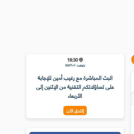
18:30
بتوقيت GMT+1
البث المباشرة مع رغيب أمين للإجابة
على تساؤلاتكم التقنية من الإثنين إلى
الأربعاء
إلتحق الأن