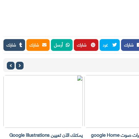
شارك
غرد
شارك
أرسل
شارك
شارك
googl
يمكنك الآن تعيين Google Illustrations
سي