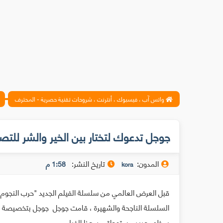
واتس آب ، فيسبوك ، أنترنت ، شروحات تقنية حصرية - المحترف
جوجل تدعوك لتختار بين الخير والشر للتص
المدون:
تاريخ النشر:
1:58 م
kora
قبل العرض العالمي من سلسلة الفيلم الجديد "حرب النجوم" 
السلسلة الناجحة والشهيرة ، قامت جوجل جوجل بتخصيصة 
بمظهر جديد مستوحاة من هذا الفيلم .