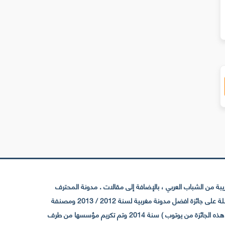
ظهور أحداث عشوائية للعديد من مستخدمي
الإنترنت
 Android 13
 من الشباب العربي ، بالإضافة إلى مقالات . مدونة المحترف
تأسست سنة 2009 حيث تستقطب الآن عدد كبير من الزوار من كافة ربوع الوطن العربي ، حيث ان مقرها الرئيسي بالمغرب و مديرها امين رغيب ،حاصلة على جائزة افضل مدونة مغربية لسنة 2012 / 2013 ومصنفة
ضمن افضل 10 مدونات عربية حسب المركز الدولي للصحفيين ICFJ سنة 2013 وحاصلة على الجائزة الفضية من يوتوب (اول قناة مغربية تحصل على هذه الجائزة من يوتوب ) سنة 2014 وتم تكريم مؤسسها من طرف