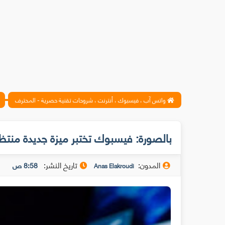
واتس آب ، فيسبوك ، أنترنت ، شروحات تقنية حصرية - المحترف
بالصورة: فيسبوك تختبر ميزة جديدة منتظ
المدون:
تاريخ النشر:
8:58 ص
Anas Elakroudi