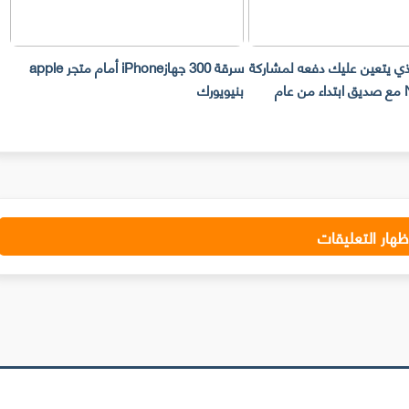
لذي يتعين عليك دفعه لمشاركة
سرقة 300 جهازiPhone أمام متجر apple
حساب Netflix مع صديق ابتداء من عام
بنيويورك
ت
ظهار التعليقات