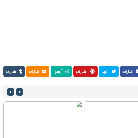
شارك
غرد
شارك
أرسل
شارك
شارك