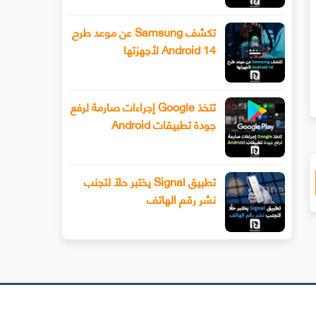
تكشف Samsung عن موعد طرح
Android 14 لأجهزتها
سيحصل هاتف Xiaomi 13 أخيرًا على عدسة
طرح Snapchat المزيد من أدوا
ليفوتوغرافي
الفيديو المتقدمة باستخدام وضع ا
تتخذ Google إجراءات صارمة لرفع
جودة تطبيقات Android
تطبيق Signal يختبر حلًا لتجنب
نشر رقم الهاتف