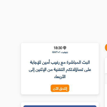
18:30
بتوقيت GMT+1
البث المباشرة مع رغيب أمين للإجابة
على تساؤلاتكم التقنية من الإثنين إلى
الأربعاء
إلتحق الأن