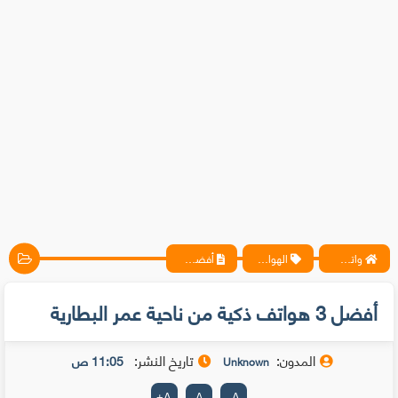
واتس آب ، فيسبوك ، أنترنت ، شروحات تقنية حصرية - المحترف
الهواتف المحمولة
أفضل 3 هواتف ذكية من ناحية عمر البطارية
أفضل 3 هواتف ذكية من ناحية عمر البطارية
المدون:
تاريخ النشر:
11:05 ص
Unknown
+
A
A
-
A