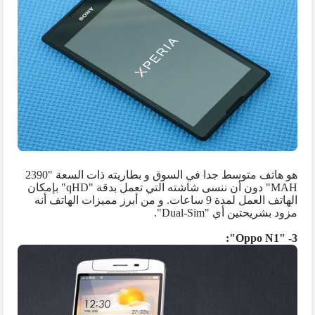
هو هاتف متوسط جدا في السوق و بطاريته ذات السعة "
2390
MAH
" دون أن ننسى شاشته التي تعمل بدقة "
qHD
" بإمكان
الهاتف العمل لمدة 9 ساعات.
و من أبرز مميزات الهاتف أنه
مزود بشريحتين أي "
Dual-Sim
".
":
Oppo N1
3- "