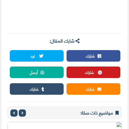
شارك المقال:
شارك
غرد
شارك
أرسل
شارك
شارك
مواضيع ذات صلة: