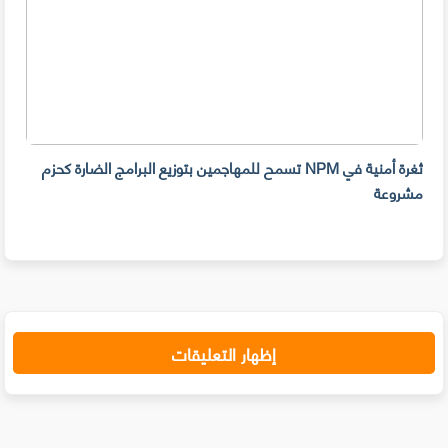
ثغرة أمنية في NPM تسمح للمهاجمين بتوزيع البرامج الضارة كحزم
هل ل
مشروعة
على 
حسا
إظهار التعليقات