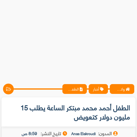
واتس آب ، فيسبوك ، أنترنت ، شروحات تقنية حصرية - المحترف
أخبار
الطفل أحمد محمد مبتكر الساعة يطلب 15 مليون دولار كتعويض
الطفل أحمد محمد مبتكر الساعة يطلب 15
مليون دولار كتعويض
المدون:
تاريخ النشر:
8:59 ص
Anas Elakroudi