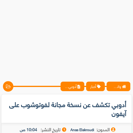
واتس آب ، فيسبوك ، أنترنت ، شروحات تقنية حصرية - المحترف
أخبار
أدوبي تكشف عن نسخة مجانة لفوتوشوب على آيفون
أدوبي تكشف عن نسخة مجانة لفوتوشوب على
آيفون
المدون:
تاريخ النشر:
10:04 ص
Anas Elakroudi