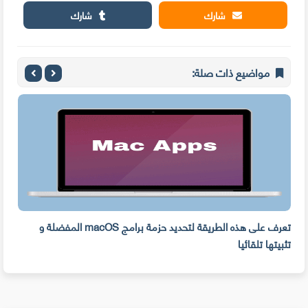
شارك
شارك
مواضيع ذات صلة:
ه
تعرف على هذه الطريقة لتحديد حزمة برامج macOS المفضلة و
وفر 
تثبيتها تلقائيا
من ا