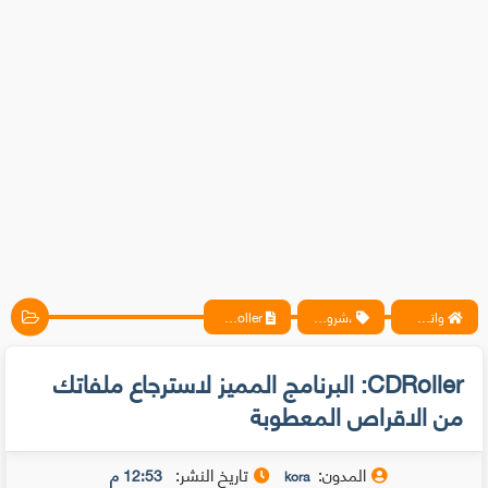
واتس آب ، فيسبوك ، أنترنت ، شروحات تقنية حصرية - المحترف
،شروحات، مقالات
CDRoller: البرنامج المميز لاسترجاع ملفاتك من الاقراص المعطوبة
CDRoller: البرنامج المميز لاسترجاع ملفاتك
من الاقراص المعطوبة
المدون:
تاريخ النشر:
12:53 م
kora