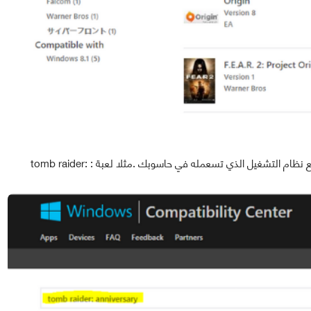
نفس الخطوات بالنسبة للألعاب لمعرفة هل هي متوافقة مع نظام التشغيل الذي تسعمله في حاسوبك .مثلا لعبة : tomb raider: