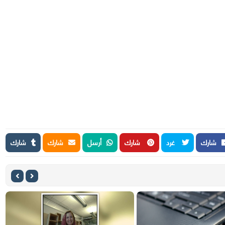
شارك
غرد
شارك
أرسل
شارك
شارك