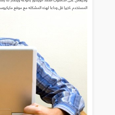
المستخدم .اخيرا قل وداعا لهذه المشكله مع موقع مايكروسوف