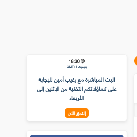
18:30
بتوقيت GMT+1
البث المباشرة مع رغيب أمين للإجابة
على تساؤلاتكم التقنية من الإثنين إلى
الأربعاء
إلتحق الأن