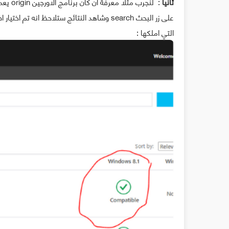
ثانيا
: لنجر
التي املكها :