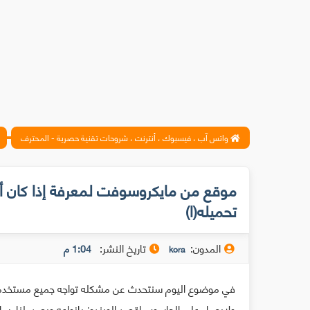
واتس آب ، فيسبوك ، أنترنت ، شروحات تقنية حصرية - المحترف
موقع من مايكروسوفت لمعرفة إذا كان أي
تحميله(ا)
المدون:
تاريخ النشر:
1:04 م
kora
في موضوع اليوم سنتحدث عن مشكله تواجه جميع مستخدمي ا
ولايعمل على الحاسوب اقصد الويندوز بانواعه ويصدر لنا رسال