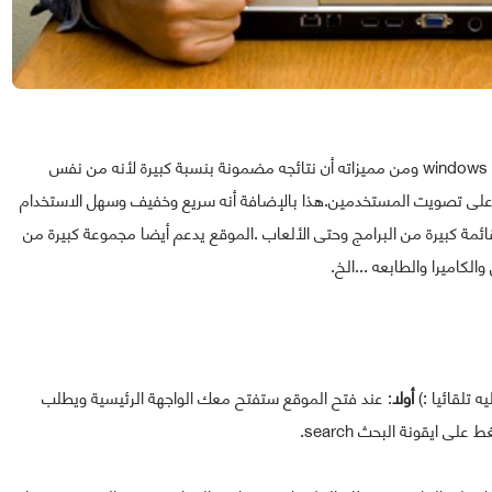
الموقع طرحته مايكروسوفت باسم : windows compatibility center ومن مميزاته أن نتائجه مضمونة بنسبة كبيرة لأنه من نفس
ك على تصويت المستخدمين.هذا بالإضافة أنه سريع وخفيف وسهل الاستخدام
مة كبيرة من البرامج وحتى الألعاب .الموقع يدعم أيضا مجموعة كبيرة من
الكاميرا والطابعه ...الخ.
ه تلقائيا :)
أولا
: عند فتح الموقع ستفتح معك الواجهة الرئيسية ويطلب
ى ايقونة البحث search.