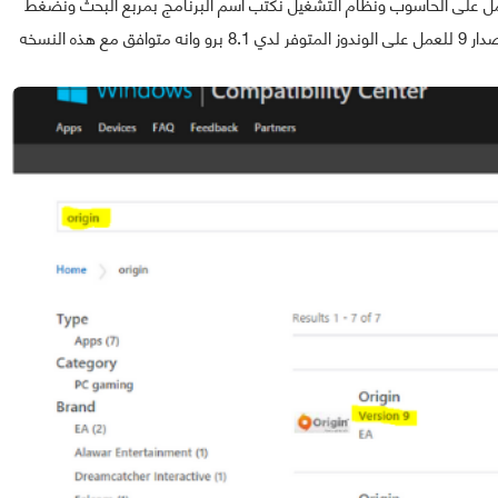
ب مثلا معرفة ان كان برنامج الاورجين origin يعمل على الحاسوب ونظام التشغيل نكتب اسم البرنامج بمربع البحث ونضغط
على زر البحث search وشاهد النتائج ستلاحظ انه تم اختيار اصدار 9 للعمل على الوندوز المتوفر لدي 8.1 برو وانه متوافق مع هذه النسخه