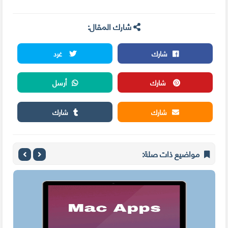
شارك المقال:
شارك
غرد
شارك
أرسل
شارك
شارك
مواضيع ذات صلة: