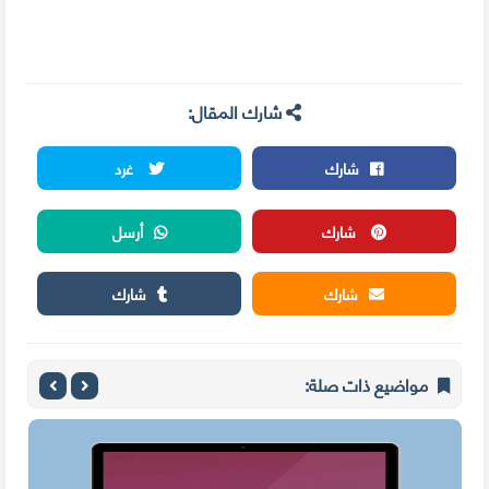
شارك المقال:
شارك
غرد
شارك
أرسل
شارك
شارك
مواضيع ذات صلة: