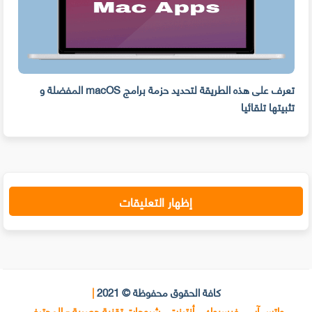
ه
تعرف على هذه الطريقة لتحديد حزمة برامج macOS المفضلة و
وفر 
تثبيتها تلقائيا
من ا
إظهار التعليقات
كافة الحقوق محفوظة © 2021
|
واتس آب ، فيسبوك ، أنترنت ، شروحات تقنية حصرية - المحترف