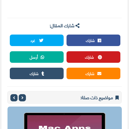
شارك المقال:
شارك
غرد
شارك
أرسل
شارك
شارك
مواضيع ذات صلة: