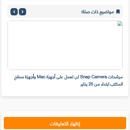
مواضيع ذات صلة:
مرشحات Snap Camera لن تعمل على أجهزة Mac وأجهزة سطح
المكتب ابتداء من 25 يناير
صديق
إظهار التعليقات