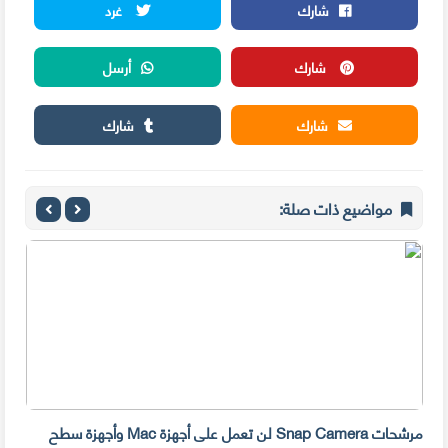
شارك
غرد
شارك
أرسل
شارك
شارك
مواضيع ذات صلة:
مرشحات Snap Camera لن تعمل على أجهزة Mac وأجهزة سطح