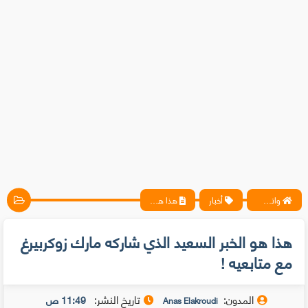
واتس آب ، فيسبوك ، أنترنت ، شروحات تقنية حصرية - المحترف
أخبار
هذا هو الخبر السعيد الذي شاركه مارك زوكربيرغ مع متابعيه !
هذا هو الخبر السعيد الذي شاركه مارك زوكربيرغ
مع متابعيه !
المدون:
تاريخ النشر:
11:49 ص
Anas Elakroudi