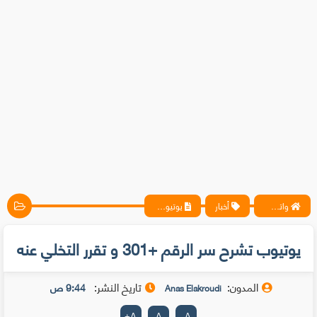
واتس آب ، فيسبوك ، أنترنت ، شروحات تقنية حصرية - المحترف
أخبار
يوتيوب تشرح سر الرقم +301 و تقرر التخلي عنه
يوتيوب تشرح سر الرقم +301 و تقرر التخلي عنه
المدون:
تاريخ النشر:
9:44 ص
Anas Elakroudi
+
A
A
-
A