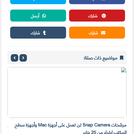
شارك
أرسل
شارك
شارك
مواضيع ذات صلة:
مرشحات Snap Camera لن تعمل على أجهزة Mac وأجهزة سطح
المكتب ابتداء من 25 يناير
صديق 