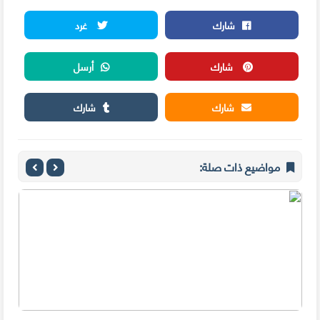
شارك
غرد
شارك
أرسل
شارك
شارك
مواضيع ذات صلة: