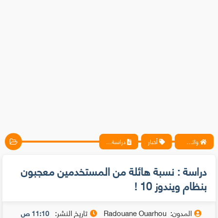
واتس آب ، فيسبوك ، أنترنت ، شروحات تقنية حصرية - المحترف
أخبار
دراسة : نسبة هائلة من المستخدمين معجبون بنظام ويندوز 10 !
دراسة : نسبة هائلة من المستخدمين معجبون
بنظام ويندوز 10 !
المدون:
Radouane Ouarhou
تاريخ النشر:
11:10 ص