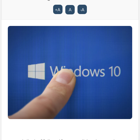
+
A
A
-
A