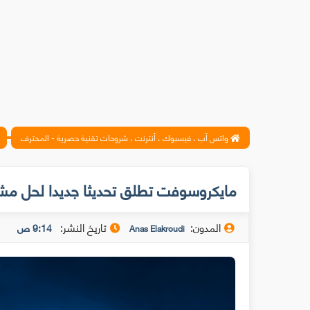
واتس آب ، فيسبوك ، أنترنت ، شروحات تقنية حصرية - المحترف
مايكروسوفت تطلق تحديثا جديدا لحل مشكلة وين
المدون:
تاريخ النشر:
9:14 ص
Anas Elakroudi