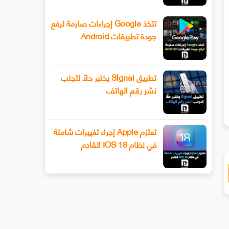
تتخذ Google إجراءات صارمة لرفع
جودة تطبيقات Android
تطبيق Signal يختبر حلًا لتجنب
سيحصل هاتف Xiaomi 13 أخيرًا على عدسة
طرح Snapchat المزيد من أدوا
نشر رقم الهاتف
ليفوتوغرافي
الفيديو المتقدمة باستخدام وضع ا
تعتزم Apple إجراء تغييرات شاملة
في نظام IOS 18 القادم