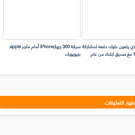
لذي يتعين عليك دفعه لمشاركة
سرقة 300 جهازiPhone أمام متجر apple
حساب Netflix مع صديق ابتداء من عام
بنيويورك
ت
ظهار التعليقات