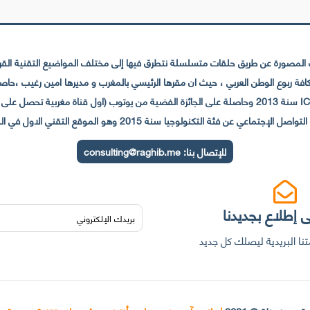
لمصورة عن طريق حلقات متسلسلة نتطرق فيها إلى مختلف المواضيع التقنية القريبة
عي عن فئة التكنولوجيا سنة 2015 وهو الموقع التقني الاول في المغرب والعالم العربي
للإتصال بنا:
consulting@raghib.me
 إطلاع بجديدنا
نا البريدية ليصلك كل جديد