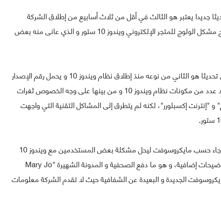
ا جديدا يعتبر هو الثالث في أقل من ثلاث أسابيع من إطلاق الشركة
لنظامها ويندوز 10، و يأتي التحديث الجديد هذه المرة لإصلاح مشكل الولوج للمتجر الإلكتروني ويندوز 10 ستور و الذي عانى منه بعض
و كانت مايكروسوفت قد أطلقت في وسط الأسبوع الماضي تحديثا هو الثاني من نوعه منذ إطلاق نظام ويندوز 10 و يحمل رقم الإصدار
) و يهتم بحل بعض المشاكل الأمنية التي تهدد عدد من مكونات نظام ويندوز 10 و من بينها على وجه الخصوص ثغرات
 متصفحيها "إيدج" و "إنترنت إكسبلورر"، لكنه لم يتطرق إلى المشاكل التقنية التي واجهت
) فجاء حسب مايكروسوفت ليحل مشكلة بعض المستخدمين مع ويندوز 10
ستور، لكن من دون أن تمنح الشركة أي معلومات أخرى أو توضيحات إضافية، و هو ما دفع الصحفية و المدونة الشهيرة "Mary Jo
التنديد بممارسات مايكروسوفت الجديدة و البعيدة عن الشفافية حيث لا تقدم الشركة معلومات