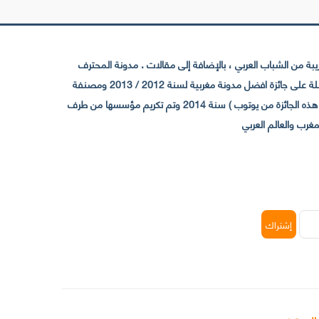
 من الشباب العربي ، بالإضافة إلى مقالات . مدونة المحترف
تأسست سنة 2009 حيث تستقطب الآن عدد كبير من الزوار من كافة ربوع الوطن العربي ، حيث ان مقرها الرئيسي بالمغرب و مديرها امين رغيب ،حاصلة على جائزة افضل مدونة مغربية لسنة 2012 / 2013 ومصنفة
ضمن افضل 10 مدونات عربية حسب المركز الدولي للصحفيين ICFJ سنة 2013 وحاصلة على الجائزة الفضية من يوتوب (اول قناة مغربية تحصل على هذه الجائزة من يوتوب ) سنة 2014 وتم تكريم مؤسسها من طرف