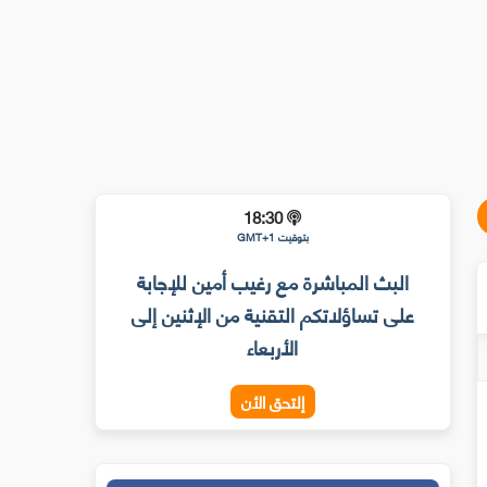
18:30
بتوقيت GMT+1
البث المباشرة مع رغيب أمين للإجابة
على تساؤلاتكم التقنية من الإثنين إلى
الأربعاء
إلتحق الأن