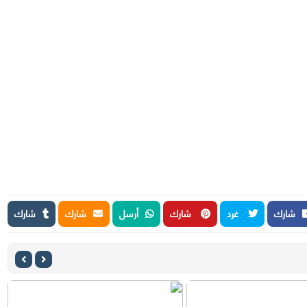
شارك
غرد
شارك
أرسل
شارك
شارك