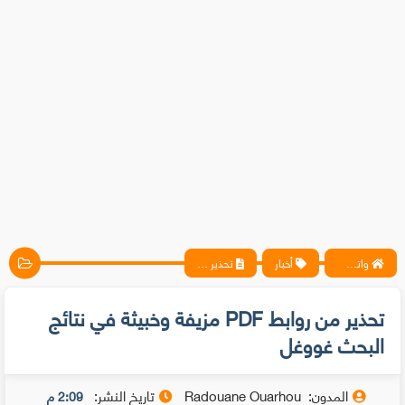
واتس آب ، فيسبوك ، أنترنت ، شروحات تقنية حصرية - المحترف
أخبار
تحذير من روابط PDF مزيفة وخبيثة في نتائج البحث غووغل
تحذير من روابط PDF مزيفة وخبيثة في نتائج
البحث غووغل
المدون:
Radouane Ouarhou
تاريخ النشر:
2:09 م