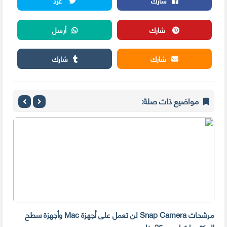
شارك
غرد
شارك
أرسل
شارك
شارك
مواضيع ذات صلة:
مرشحات Snap Camera لن تعمل على أجهزة Mac وأجهزة سطح