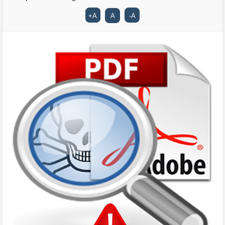
+
A
A
-
A