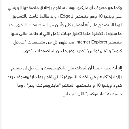
وكما هو معروف أن مايكروسوفت ستقوم بإطلاق متصفحها الرئيسي
على ويندوز 10 وهو متصفح الـ Edge ، و لا طالما قامت بالتسويق
لهذا المتصفح على أنه أفضل بكثير وآمن من المتصفحات الأخرى، هذا
ما سنراه !، كخطوة منها لتجاوز خيبات الأمل التي لا طالما عانى منها
متصفح Internet Explorer بعد ظهور كل من متصفحات "غووغل
كروم" و "فايرفوكس" تحديدا وغيرها من المتصفحات الأخرى..
إلا أنه يبدو واضحاً أن شركات مثل مايكروسوفت و غووغل لن تسمح
بإنهاء إحتكارهم في الخطة التسويقية التي تقوم بها مايكروسوفت بعد
قدوم ويندوز 10 و متصفحها المنتظر "مايكروسوفت ايدج" ، وما
قامت به "فايرفوكس" الآن خير دليل..