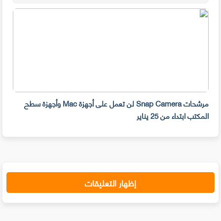
مرشحات Snap Camera لن تعمل على أجهزة Mac وأجهزة سطح
المكتب ابتداء من 25 يناير
صديق
إظهار التعليقات