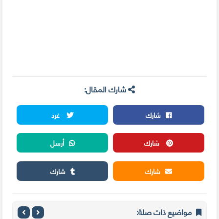
شارك المقال:
شارك
غرد
شارك
أرسل
شارك
شارك
مواضيع ذات صلة: