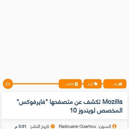
واتس آب ، فيسبوك ، أنترنت ، شروحات تقنية حصرية - المحترف
أخبار
Mozilla تكشف عن متصفحها "فايرفوكس" المخصص لويندوز 10
Mozilla تكشف عن متصفحها "فايرفوكس"
المخصص لويندوز 10
المدون:
Radouane Ouarhou
تاريخ النشر:
3:31 م