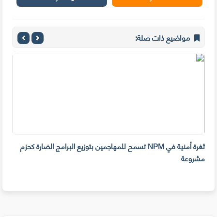
مواضيع ذات صلة:
ثغرة أمنية في NPM تسمح للمهاجمين بتوزيع البرامج الضارة كحزم
هل ل
مشروعة
على 
حسا