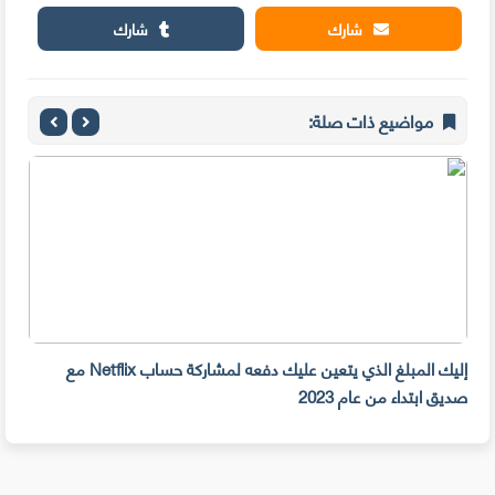
شارك
شارك
مواضيع ذات صلة:
إليك المبلغ الذي يتعين عليك دفعه لمشاركة حساب Netflix مع
سرقة 300 جهازiPhone أمام م
صديق ابتداء من عام 2023