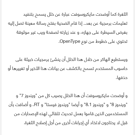
الثغرة كما أوضحت مايكروسوفت عبارة عن خلل يسمح بتنفيد
تعليمات برمجية عن بعد.. إذا قام الضحية بفتح رسالة معينة تصل إليه
بغرض السيطرة على جهازه، و عند زيارته لصفحة ويب غير موثوقة
تحتوي على خطوط من نوع OpenType.
ويستطيع الهاكر من خلال هذا الخلل أن ينشئ برمجيات خبيثة على
حاسوب المستخدم تسمح بالكشف عن بيانات هذا الأخير أو تغييرها أو
حذفها.
و أوضحت مايكروسوفت أن هذا الخلل يصيب كل من "ويندوز 7" و
"ويندوز 8" و "ويندوز 8.1" و أيضا "ويندوز فيستا" و RT، و أضافت بأن
المستخدمين الذين قاموا بعمل تحديث تلقائي لهذه الإصدارات من
قبل لا يحتاجون لاتخاد أي إجراءات أخرى من أجل إصلاح الثغرة.