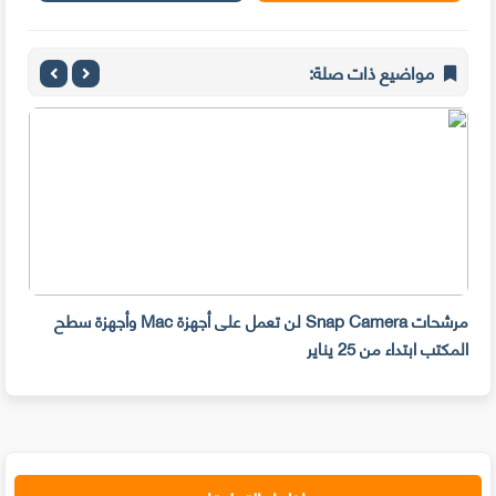
مواضيع ذات صلة:
مرشحات Snap Camera لن تعمل على أجهزة Mac وأجهزة سطح
المكتب ابتداء من 25 يناير
صديق