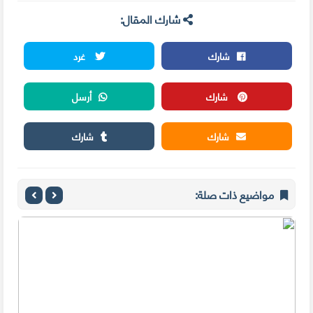
شارك المقال:
شارك
غرد
شارك
أرسل
شارك
شارك
مواضيع ذات صلة: