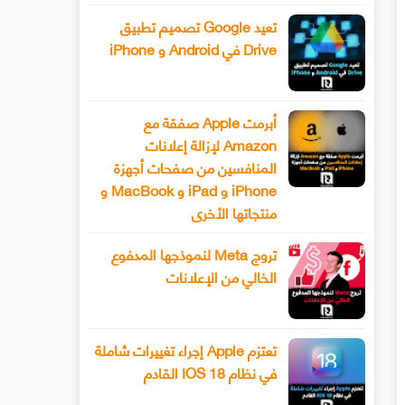
تعيد Google تصميم تطبيق
Drive في Android و iPhone
أبرمت Apple صفقة مع
Amazon لإزالة إعلانات
المنافسين من صفحات أجهزة
iPhone و iPad و MacBook و
منتجاتها الأخرى
تروج Meta لنموذجها المدفوع
الخالي من الإعلانات
تعتزم Apple إجراء تغييرات شاملة
في نظام IOS 18 القادم
سيحصل هاتف Xiaomi 13 أخيرًا على عدسة
طرح Snapchat المزيد من أدوا
ليفوتوغرافي
الفيديو المتقدمة باستخدام وضع ا