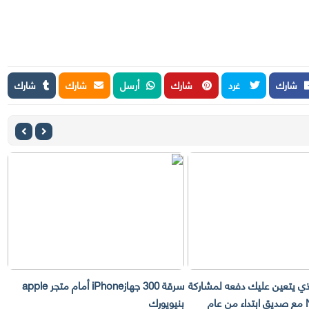
شارك
غرد
شارك
أرسل
شارك
شارك
لذي يتعين عليك دفعه لمشاركة
سرقة 300 جهازiPhone أمام متجر apple
حساب Netflix مع صديق ابتداء من عام
بنيويورك
ت