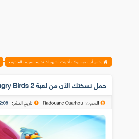
واتس آب ، فيسبوك ، أنترنت ، شروحات تقنية حصرية - المحترف
حمل نسختك الآن من لعبة Angry Birds 2 مجانا بعد إطلاقها اليوم للأندرويد و iOS
المدون:
Radouane Ouarhou
تاريخ النشر:
12:08 