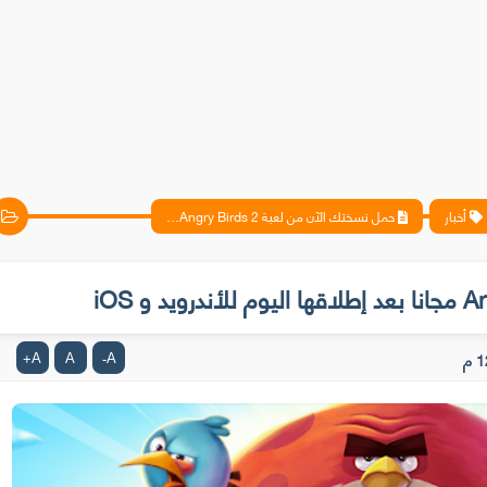
أخبار
حمل نسختك الآن من لعبة Angry Birds 2 مجانا بعد إطلاقها اليوم للأندرويد و iOS
م
A
A
A
+
-