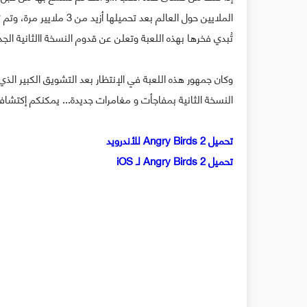
تُبدي فخرها بهذه اللعبة وتعلن عن قدوم النسخة االثانية الجديدة y Birds 2
النسخة الثانية بمفاجأت و مغامرات جديدة... يمكنكم إكتشافها
تحميل Angry Birds 2 للأندرويد
تحميل Angry Birds 2 لـ iOS