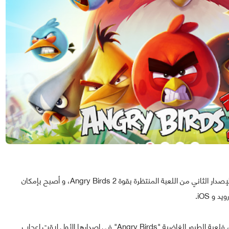
اليوم هو الـ 30 يوليو الذي أطلقت فيه شركة Rovio رسمياً الإصدار الثاني من اللعبة المنتظرة بقوة Angry Birds 2، و أصبح بإمكان
و iOS.
إذا كنت من عشاق هذه اللعبة..أو أنك لم تسمع بها من قبل، فلعبة الطيور الغاضبة "Angry Birds" في إصدارها الأول لاقت إعجاب