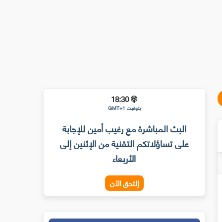
18:30
بتوقيت GMT+1
البث المباشرة مع رغيب أمين للإجابة
على تساؤلاتكم التقنية من الإثنين إلى
الأربعاء
إلتحق الأن