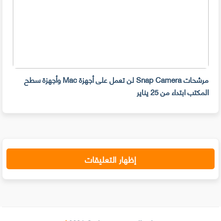
مرشحات Snap Camera لن تعمل على أجهزة Mac وأجهزة سطح
المكتب ابتداء من 25 يناير
صديق
إظهار التعليقات