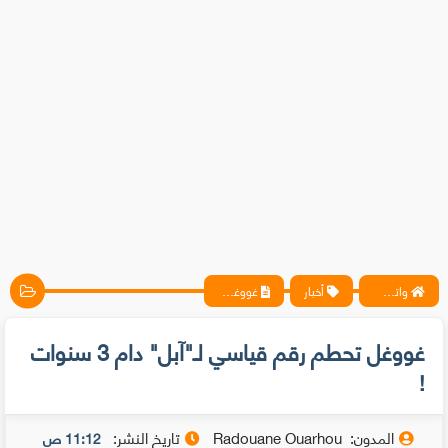
واتس آب ، فيسبوك ، أنترنت ، شروحات تقنية حصرية - المحترف
أخبار
غووغل تحطم رقم قياسي لـ"آبل" دام 3 سنوات !
غووغل تحطم رقم قياسي لـ"آبل" دام 3 سنوات
!
المدون:
Radouane Ouarhou
تاريخ النشر:
11:12 ص