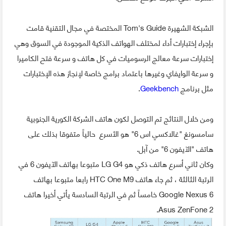
الشبكة الشهيرة Tom's Guide المختصة في مجال التقنية قامت
بإجراء إختبارات أداء لمختلف الهواتف الذكية الموجودة في السوق وهي
إختبارات سرعة معالج الرسوميات في كل هاتف و سرعة فتح الكاميرا
و سرعة الوايفاي وغيرها باعتماد برامج خاصة لإنجاز هذه الإختبارات
مثل برنامج
Geekbench
.
ومن خلال النتائج تم التوصل لكون هاتف الشركة الكورية الجنوبية
سامسونغ "غالاكسي اس 6" هو الأسرع حالياً متفوقا بذلك على
هاتف "الآيفون 6" من آبل.
وكان ثاني أسرع هاتف ذكي هو LG G4 متبوعا بهاتف الآيفون 6 في
الرتبة الثالثة ، ثم جاء هاتف HTC One M9 رابعا متبوعا بهاتف
Google Nexus 6 خامساً ثم في الرتبة السادسة يأتي أخيرا هاتف
Asus ZenFone 2.