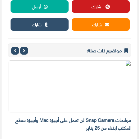
شارك
أرسل
شارك
شارك
مواضيع ذات صلة:
مرشحات Snap Camera لن تعمل على أجهزة Mac وأجهزة سطح
المكتب ابتداء من 25 يناير
صديق