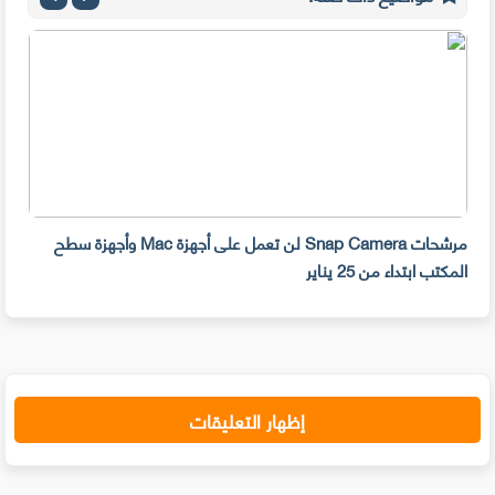
مرشحات Snap Camera لن تعمل على أجهزة Mac وأجهزة سطح
المكتب ابتداء من 25 يناير
صديق
إظهار التعليقات