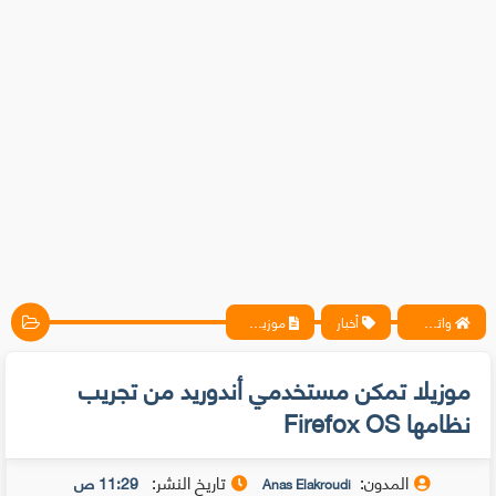
واتس آب ، فيسبوك ، أنترنت ، شروحات تقنية حصرية - المحترف
أخبار
موزيلا تمكن مستخدمي أندوريد من تجريب نظامها Firefox OS
موزيلا تمكن مستخدمي أندوريد من تجريب
نظامها Firefox OS
المدون:
تاريخ النشر:
11:29 ص
Anas Elakroudi