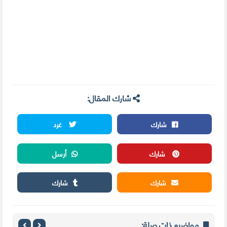
شارك المقال:
شارك
غرد
شارك
أرسل
شارك
شارك
مواضيع ذات صلة: