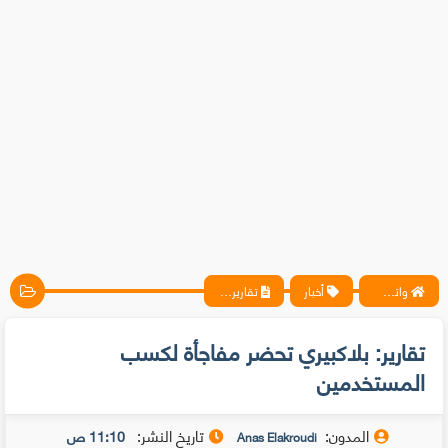
واتس آب ، فيسبوك ، أنترنت ، شروحات تقنية حصرية - المحترف
أخبار
تقارير: بلاكبيري تحضر مفاجأة لكسب المستخدمين
تقارير: بلاكبيري تحضر مفاجأة لكسب
المستخدمين
المدون:
تاريخ النشر:
11:10 ص
Anas Elakroudi