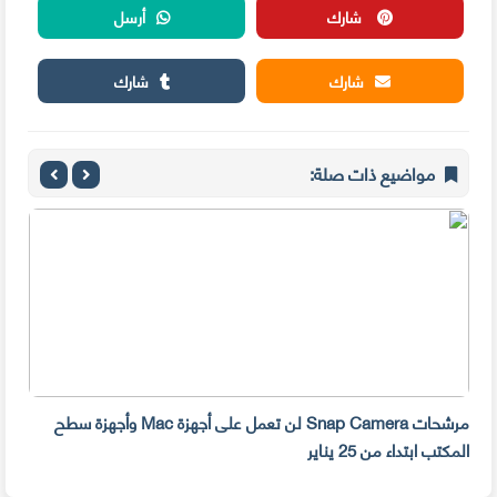
شارك
أرسل
شارك
شارك
مواضيع ذات صلة:
مرشحات Snap Camera لن تعمل على أجهزة Mac وأجهزة سطح
المكتب ابتداء من 25 يناير
صديق