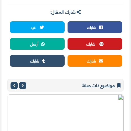
شارك المقال:
شارك
غرد
شارك
أرسل
شارك
شارك
مواضيع ذات صلة: