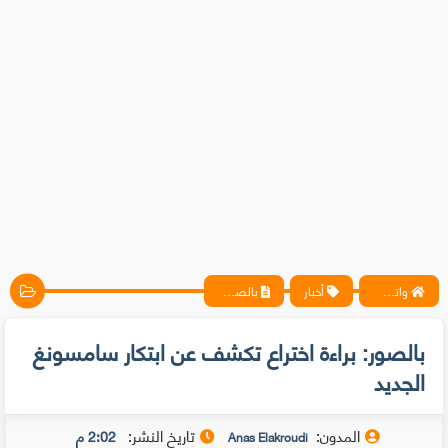
واتس آب ، فيسبوك ، أنترنت ، شروحات تقنية حصرية - المحترف
أخبار
بالصور: براءة اختراع تكشف عن ابتكار سامسونغ الجديد
بالصور: براءة اختراع تكشف عن ابتكار سامسونغ
الجديد
المدون:
تاريخ النشر:
2:02 م
Anas Elakroudi