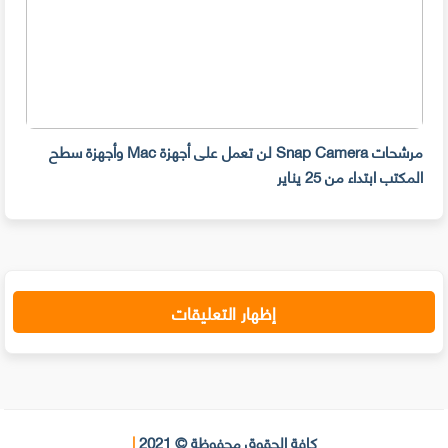
مرشحات Snap Camera لن تعمل على أجهزة Mac وأجهزة سطح
المكتب ابتداء من 25 يناير
صديق
إظهار التعليقات
كافة الحقوق محفوظة © 2021
|