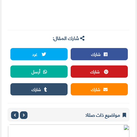
شارك المقال:
شارك
غرد
شارك
أرسل
شارك
شارك
مواضيع ذات صلة: