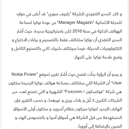
و كان المدير التنفيذي للشركة "راجيف سوري" قد أعلن في حواره
للمجلة الألمانية "Manager Magazin"عن عودة نوكيا لصناعة
الهواتف الذكية في سنة 2016 لكن باستراتيجية جديدة، حيث أشار
المدير التنفذي أن نوكيا ستتكلف فقط بالتصميم و براءات الاختراع و
التكنولوجيات الحديثة، فيما سيتكلف شريك ثاني بالتصنيع الكامل و
وضع علامة نوكيا على الجهاز.
و يبدو أن الرؤية بدأت تتضح حيث أشار تقرير لموقع "Nokia Power
User" أن الشركة التي ستتكلف بصناعة هواتف نوكيا الجديدة ستكون
هي شركة "فوكسكون / Foxconn" الشهيرة و التي تصنع لعدد من
الشركات الكبرى كـ آبل و بلاك بيري و غيرهما، و حسب التقرير فإن
الهاتف الجديد لنوكيا سيكون بنظام أندرويد و ستكون أولى الأسواق
المستهدفة من قبل الشركة هي أسواق أسيا و بالخصوص الهند و
الصين بالإضافة إلى أوروبا.