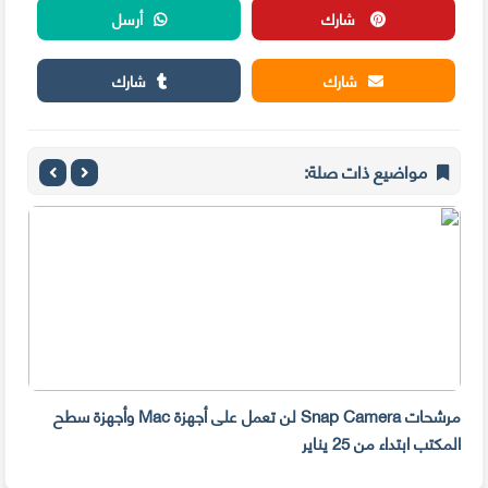
شارك
أرسل
شارك
شارك
مواضيع ذات صلة:
مرشحات Snap Camera لن تعمل على أجهزة Mac وأجهزة سطح
المكتب ابتداء من 25 يناير
صديق