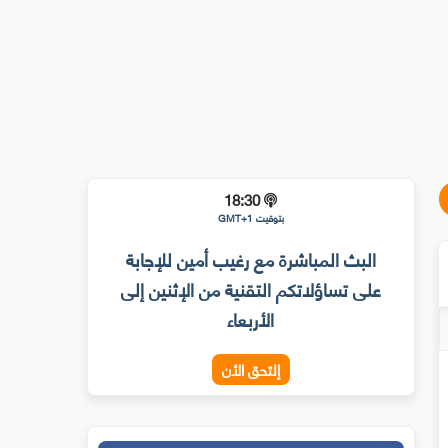
18:30
بتوقيت GMT+1
البث المباشرة مع رغيب أمين للإجابة
على تساؤلاتكم التقنية من الإثنين إلى
الأربعاء
إلتحق الأن