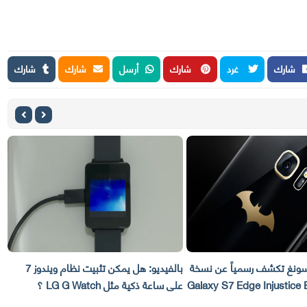
شارك
غرد
شارك
أرسل
شارك
شارك
شف رسمياً عن نسخة
بالفيديو: هل يمكن تثبيت نظام ويندوز 7
بالفيديو
على ساعة ذكية مثل LG G Watch ؟
formance