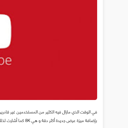
بإضافة ميزة عرض جديدة أكثر دقة و هي 8K كما أشارت لذلك عدد من المصادر المختصة.