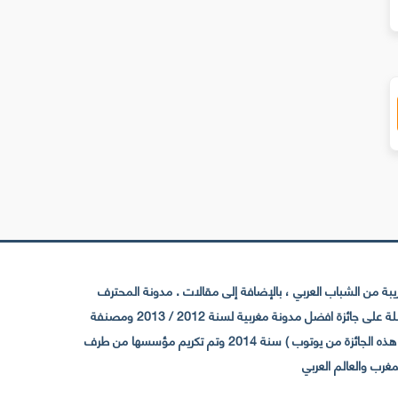
 من الشباب العربي ، بالإضافة إلى مقالات . مدونة المحترف
تأسست سنة 2009 حيث تستقطب الآن عدد كبير من الزوار من كافة ربوع الوطن العربي ، حيث ان مقرها الرئيسي بالمغرب و مديرها امين رغيب ،حاصلة على جائزة افضل مدونة مغربية لسنة 2012 / 2013 ومصنفة
ضمن افضل 10 مدونات عربية حسب المركز الدولي للصحفيين ICFJ سنة 2013 وحاصلة على الجائزة الفضية من يوتوب (اول قناة مغربية تحصل على هذه الجائزة من يوتوب ) سنة 2014 وتم تكريم مؤسسها من طرف