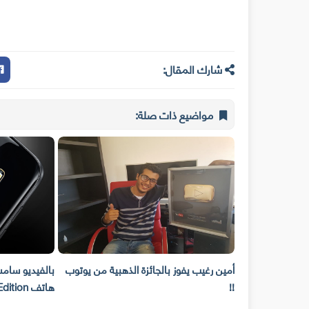
شارك المقال:
مواضيع ذات صلة:
سونغ
أمين رغيب يفوز بالجائزة الذهبية من يوتوب
بالفيديو سامسونغ تك
!!
هاتف Galaxy S7 Edge Injustice Edition