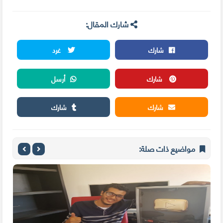
شارك المقال:
شارك
غرد
شارك
أرسل
شارك
شارك
مواضيع ذات صلة: