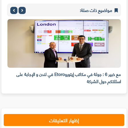
مواضيع ذات صلة:
مع خبير 6 : جولة في مكاتب إيتوروEtoro في لندن و الإجابة على
اسئلتكم حول الشركة
نصا
إظهار التعليقات