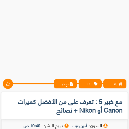
واتس آب ، فيسبوك ، أنترنت ، شروحات تقنية حصرية - المحترف
حلقات متخصيصي الحماية
مع خبير 5 : تعرف على من الأفضل كميرات Canon أو Nikon + نصائح
مع خبير 5 : تعرف على من الأفضل كميرات
Canon أو Nikon + نصائح
المدون:
تاريخ النشر:
10:49 ص
أمين رغيب