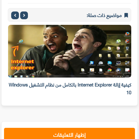
مواضيع ذات صلة:
بحذفه الآن
كيفية إزالة Internet Explorer بالكامل من نظام التشغيل Windows
10
على 
إظهار التعليقات