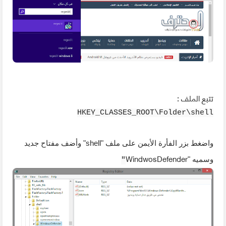
تتبع الملف :
HKEY_CLASSES_ROOT\Folder\shell
واضغط بزر الفأرة الأيمن على ملف "shell" وأضف مفتاح جديد
WindwosDefender
وسميه "
"