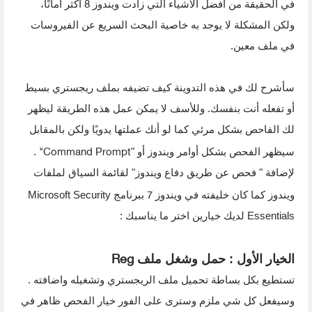
8
في الحقيقة من أفضل الأشياء التي زادت ويندوز
أكثر أمانًا،
ولكن المشكلة لا يوجد به خاصية البحث السريع عن الفيروسات
في ملف معين.
سأشرح لك في هذه التدوينة كيف تضيفه بملف ريجستري بسيط
أو تفعله أنت بنفسك. وللأسف لا يمكن عمل هذه الطريقة ليظهر
لك الفاحص بشكل مرئي كما لو أنك عملتها يدويًا ولكن بالمقابل
"Command Prompt
سيظهر الفحص بشكل أوامر ويندوز أو "
.
لإضافة " فحص عن طريق دفاع ويندوز" لقائمة السياق لملفات
7
ويندوز كما كان خليفته في ويندوز
ببرنامج
Microsoft Security
Essentials
لديك خيارين اختر ما يناسبك :
Reg
الخيار الأول : حمل وشغل ملف
تستطيع بكل بساطة تحميل ملف الريجستري وتشغيله واضافته .
وسيفعل كل شي ملزم وسترى على الفور خيار الفحص ظاهر في