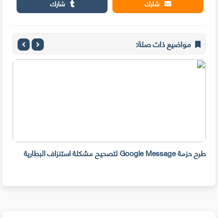
شارك
شارك
مواضيع ذات صلة:
طرح حزمة Google Message لتصحيح مشكلة استنزاف البطارية
حظر TikTok و PUBG في ه