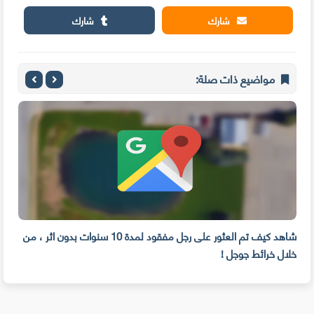
شارك
شارك
مواضيع ذات صلة:
ر: شاهد مراحل تطور الويندوز من أول نسخة 1.0 إلى
شاهد كيف تم العثور على رجل مفقود لمدة 10 سنوات بدون اثر ، من
4 
خلال خرائط جوجل !
الجم