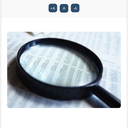
+
A
A
-
A