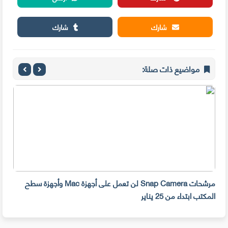
شارك
شارك
مواضيع ذات صلة:
مرشحات Snap Camera لن تعمل على أجهزة Mac وأجهزة سطح
المكتب ابتداء من 25 يناير
صديق