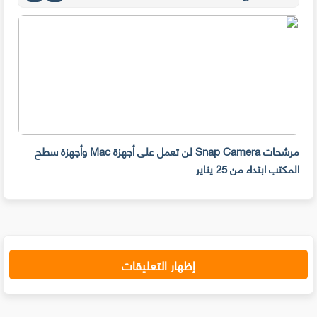
مرشحات Snap Camera لن تعمل على أجهزة Mac وأجهزة سطح
المكتب ابتداء من 25 يناير
صديق
إظهار التعليقات