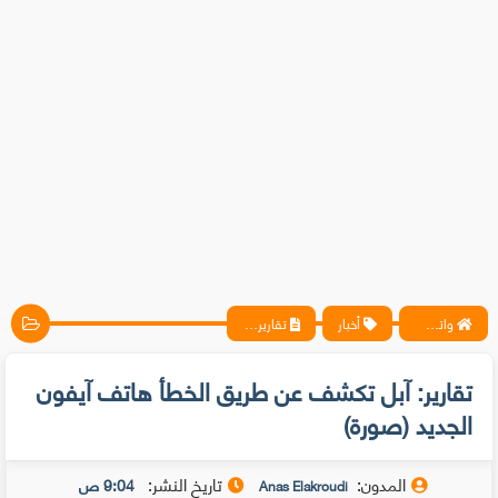
واتس آب ، فيسبوك ، أنترنت ، شروحات تقنية حصرية - المحترف
أخبار
تقارير: آبل تكشف عن طريق الخطأ هاتف آيفون الجديد (صورة)
تقارير: آبل تكشف عن طريق الخطأ هاتف آيفون
الجديد (صورة)
المدون:
تاريخ النشر:
9:04 ص
Anas Elakroudi