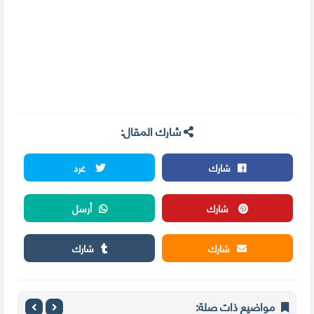
شارك المقال:
شارك
غرد
شارك
أرسل
شارك
شارك
مواضيع ذات صلة: