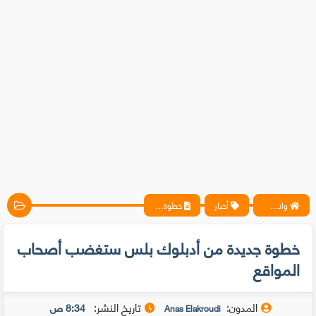
واتس آب ، فيسبوك ، أنترنت ، شروحات تقنية حصرية - المحترف
أخبار
خطوة جديدة من أدبلوك بلس ستغضب أصحاب المواقع
خطوة جديدة من أدبلوك بلس ستغضب أصحاب
المواقع
المدون:
تاريخ النشر:
8:34 ص
Anas Elakroudi