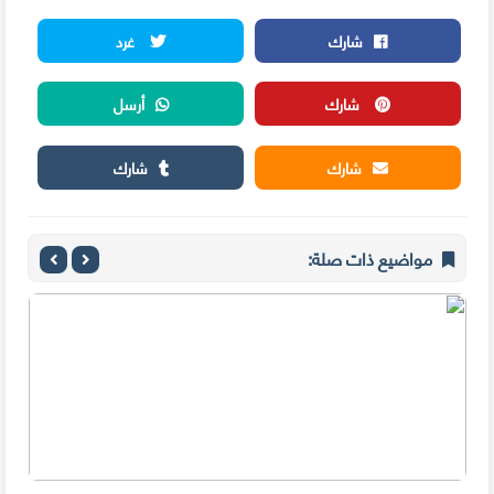
شارك
غرد
شارك
أرسل
شارك
شارك
مواضيع ذات صلة: