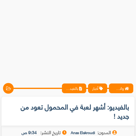
واتس آب ، فيسبوك ، أنترنت ، شروحات تقنية حصرية - المحترف
أخبار
بالفيديو: أشهر لعبة في المحمول تعود من جديد !
بالفيديو: أشهر لعبة في المحمول تعود من
جديد !
المدون:
تاريخ النشر:
9:34 ص
Anas Elakroudi