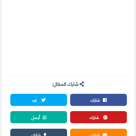
شارك المقال:
شارك
غرد
شارك
أرسل
شارك
شارك