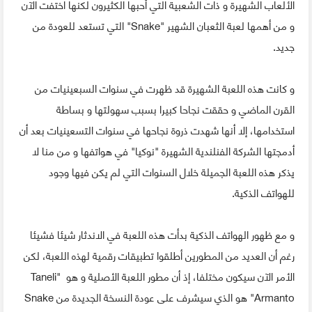
الألعاب الشهيرة و ذات الشعبية التي أحبها الكثيرون لكنها اختفت الآن
و من أهمها لعبة الثعبان الشهير "Snake" التي تستعد للعودة من
جديد.
و كانت هذه اللعبة الشهيرة قد ظهرت في سنوات السبعينيات من
القرن الماضي و حققت نجاحا كبيرا بسبب سهولتها و بساطة
استخدامها، إلا أنها شهدت ذروة نجاحها في سنوات التسعينيات بعد أن
أدمجتها الشركة الفنلندية الشهيرة "نوكيا" في هواتفها و من منا لا
يذكر هذه اللعبة الجميلة خلال السنوات التي لم يكن فيها وجود
للهواتف الذكية.
و مع ظهور الهواتف الذكية بدأت هذه اللعبة في الاندثار شيئا فشيئا
رغم أن العديد من المطورين أطلقوا تطبيقات رقمية لهذه اللعبة، لكن
الأمر الآن سيكون مختلفا، إذ أن مطور اللعبة الأصلية و هو "Taneli
Armanto" هو الذي سيشرف على عودة النسخة الجديدة من Snake