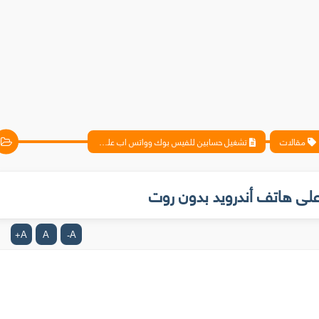
مقالات
تشغيل حسابين للفيس بوك وواتس اب على هاتف أندرويد بدون روت
ى هاتف أندرويد بدون روت
A
A
A
+
-