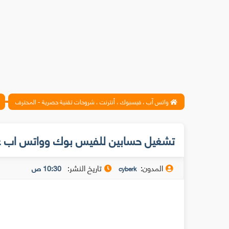
واتس آب ، فيسبوك ، أنترنت ، شروحات تقنية حصرية - المحترف
تشغيل حسابين للفيس بوك وواتس اب عل
المدون:
تاريخ النشر:
10:30 ص
cyberk