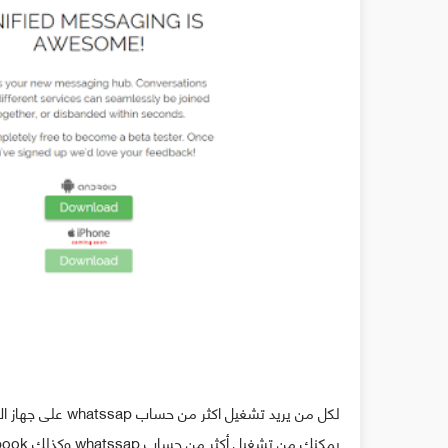
يمكنك من تشغيل أكثر من حساب whatssap وكذلك Facebook وغيرها من التطبيقات الاجتماعية على هاتف أندرويد بطريقة سهلة.