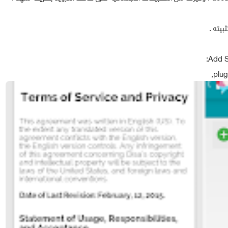
يته .