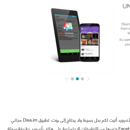
لكل من يريد تشغيل اكثر من حساب whatssap على جهاز الأندرويد أتيت لكم بحل بسيط ولا يحتاج إلى روت، تطبيق Disa.im مجاني