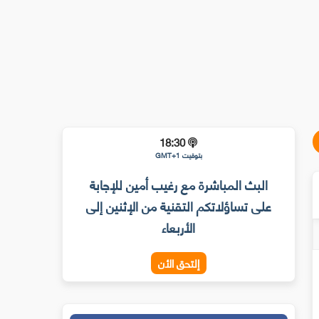
18:30
بتوقيت GMT+1
البث المباشرة مع رغيب أمين للإجابة
على تساؤلاتكم التقنية من الإثنين إلى
الأربعاء
إلتحق الأن