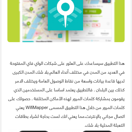
هذا التطبيق سيساعدك على العثور على شبكات الواي فاي المفتوحة
في العديد من المدن في مختلف أنحاء العالم.بلا شك المدن الكبرى
لديها قاعدة بيانات واسعة من نقاط الوصول العامة ويختلف الامر
كذلك بين البلدان . فالتطبيق يعتمد اساسا على المستخدمين الذي
يقومون بمشاركة كلمات المرور لهذه الأماكن المختلفة . حصولك على
كلمات المرور من خلال هذا التطبيق المسمى WifiMapper يعني
اتصال مجاني بالإنترنت.مما يعني انك لست بحاجة لشراء بطاقات
التعبئة المحلية بلا شك.