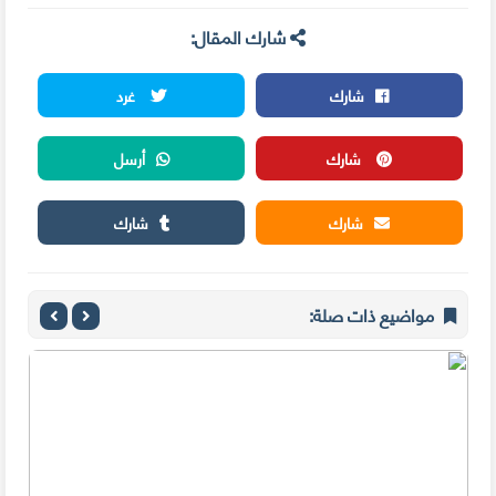
شارك المقال:
شارك
غرد
شارك
أرسل
شارك
شارك
مواضيع ذات صلة: