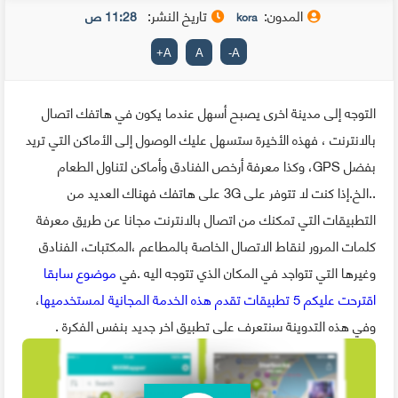
المدون:
تاريخ النشر:
11:28 ص
kora
+
A
A
-
A
التوجه إلى مدينة اخرى يصبح أسهل عندما يكون في هاتفك اتصال
بالانترنت ، فهذه الأخيرة ستسهل عليك الوصول إلى الأماكن التي تريد
بفضل GPS، وكذا معرفة أرخص الفنادق وأماكن لتناول الطعام
..الخ.إذا كنت لا تتوفر على 3G على هاتفك فهناك العديد من
التطبيقات التي تمكنك من اتصال بالانترنت مجانا عن طريق معرفة
كلمات المرور لنقاط الاتصال الخاصة بالمطاعم ،المكتبات، الفنادق
وغيرها التي تتواجد في المكان الذي تتوجه اليه .في
موضوع سابقا
اقترحت عليكم 5 تطبيقات تقدم هذه الخدمة المجانية لمستخدميها
،
وفي هذه التدوينة سنتعرف على تطبيق اخر جديد بنفس الفكرة .