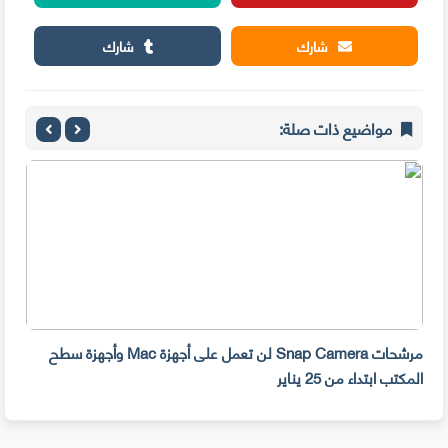
شارك
شارك
مواضيع ذات صلة:
مرشحات Snap Camera لن تعمل على أجهزة Mac وأجهزة سطح
المكتب ابتداء من 25 يناير
صديق