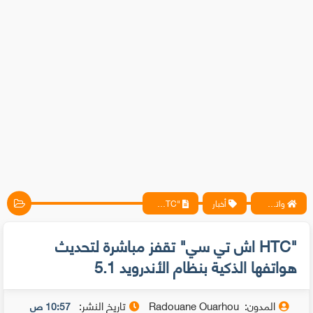
واتس آب ، فيسبوك ، أنترنت ، شروحات تقنية حصرية - المحترف
أخبار
"HTC اش تي سي" تقفز مباشرة لتحديث هواتفها الذكية بنظام الأندرويد 5.1
"HTC اش تي سي" تقفز مباشرة لتحديث
هواتفها الذكية بنظام الأندرويد 5.1
المدون:
Radouane Ouarhou
تاريخ النشر:
10:57 ص