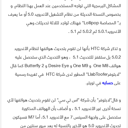
المشاكل البرمجية التي تواجه المستخدمين عند العمل بهذا النظام. و
بخصوص النسخة الحديثة من نظام التشغيل الأندرويد 5.0 أو ما يعرف
بـ" المصاصة Lollipop" فهناك ثواجد لثلاثة تحديثات وهي
الأندرويد5.0.1 ثم 5.0.2 ثم 5.1 .
و تذكر شركة HTC بأنها لن تقوم بتحديث هواتفها لنظام الأندرويد
5.0.2 بل ستقفز للتحديث 5.1 ، وهو التحديث الذي ستحصل عليه
هواتف One M8 و One M9 و Desire Eye و Butterfly 2 كما قال
"لابتوفرLlabToofer" المطور لدى شركة HTC في تغريدة رسمية
على
حسابه
في تويتر.
و قال"لابتوفر" بأن شركة "اس تي سي" لن تقوم بتحديث هواتفها لأي
نسخة أخرى غير الأندرويد 5.1 ، و أضاف بأن الهواتف المذكورة
ستحصل على واجهة السينس 7 مع الأندرويد 5.1، أما M7 فسيكون
تحديث الأندرويد 5.0 هو الأخير بالنسبة له بعد مرور سنتين من