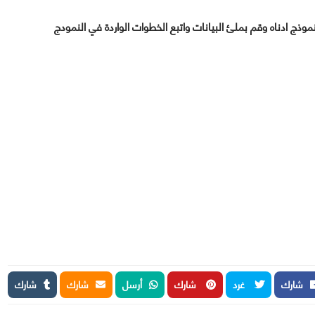
وذج ادناه وقم بملئ البيانات واتبع الخطوات الواردة في النمودج
شارك
غرد
شارك
أرسل
شارك
شارك