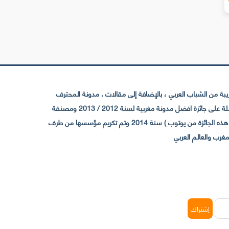
 من الشباب العربي ، بالإضافة إلى مقالات . مدونة المحترف
تأسست سنة 2009 حيث تستقطب الآن عدد كبير من الزوار من كافة ربوع الوطن العربي ، حيث ان مقرها الرئيسي بالمغرب و مديرها امين رغيب ،حاصلة على جائزة افضل مدونة مغربية لسنة 2012 / 2013 ومصنفة
ضمن افضل 10 مدونات عربية حسب المركز الدولي للصحفيين ICFJ سنة 2013 وحاصلة على الجائزة الفضية من يوتوب (اول قناة مغربية تحصل على هذه الجائزة من يوتوب ) سنة 2014 وتم تكريم مؤسسها من طرف