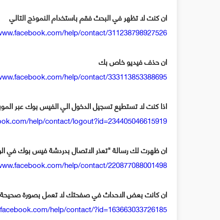
ان كنت لا تظهر في البحث فقم باستخدام النموذج التالي
/www.facebook.com/help/contact/311238798927526
ان حذف فيديو خاص بك
/www.facebook.com/help/contact/333113853388695
اذا كنت لا تستطيع تسجيل الدخول الي الفيس بوك عبر الموب
ook.com/help/contact/logout?id=234405046615919
ان ظهرت لك رسالة "تعذر الاتصال بدردشة فيس بوك في الو
/www.facebook.com/help/contact/220877088001498
ان كانت بعض الاحداث في صفحتك لا تعمل بصورة صحيحة
.facebook.com/help/contact/?id=163663033726185