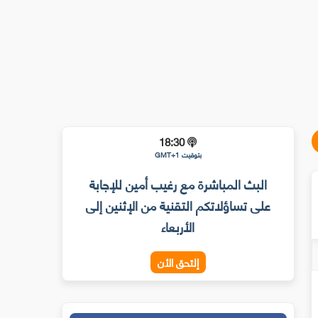
18:30
بتوقيت GMT+1
البث المباشرة مع رغيب أمين للإجابة
على تساؤلاتكم التقنية من الإثنين إلى
الأربعاء
إلتحق الأن