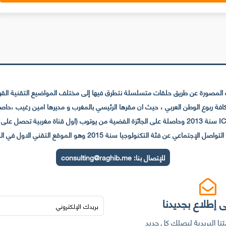
لمصورة عن طريق حلقات متسلسلة نتطرق فيها إلى مختلف المواضيع التقنية القريبة
عي عن فئة التكنولوجيا سنة 2015 وهو الموقع التقني الاول في المغرب والعالم العربي
للإتصال بنا:
consulting@raghib.me
 إطلاع بجديدنا
نا البريدية ليصلك كل جديد