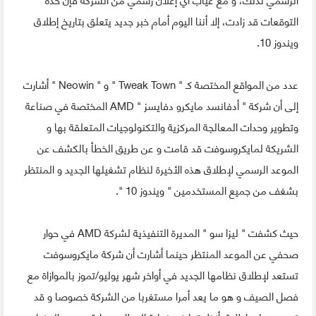
التوقعات قد زادت، إلا أننا اليوم أمام خبر جديد يتعلق بتاريخ إطلاق
ويندوز 10.
عدد من المواقع المختصة كـ " Tweak Town " و " Neowin " أشارت
إلى أن شركة " أدفانسد مايكرو دفايسز " AMD المختصة في صناعة
وتطوير وحدات المعالجة المركزية والتكنولوجيات المتعلقة بها و
الشريكة لمايكروسوفت قد قامت و عن طريق الخطأ بالكشف عن
الموعد الرسمي لإطلاق هذه الأخيرة لنظام تشغيلها الجديد و المنتظر
بشغف من جميع المستخدمين " ويندوز 10 ".
حيث كشفت " ليزا سو " المديرة التنفيذية لشركة AMD في حوار
صحفي عن الموعد المنتظر حينما أشارت أن شركة مايكروسوفت
تستعد لإطلاق نظامها الجديد في أواخر شهر يوليو/تموز بالموازاة مع
فصل الصيف و هو ما يعد أمرا مستغربا من الشركة خصوصا و قد