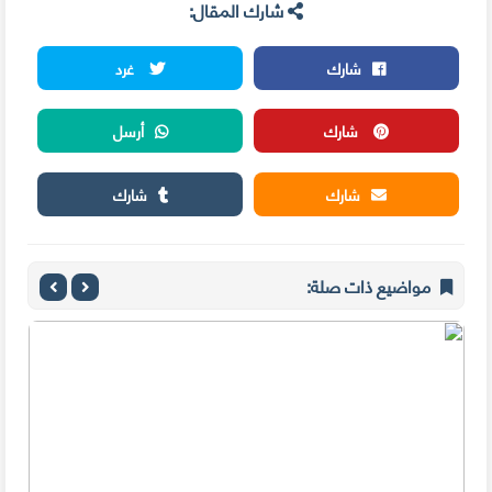
شارك المقال:
شارك
غرد
شارك
أرسل
شارك
شارك
مواضيع ذات صلة: