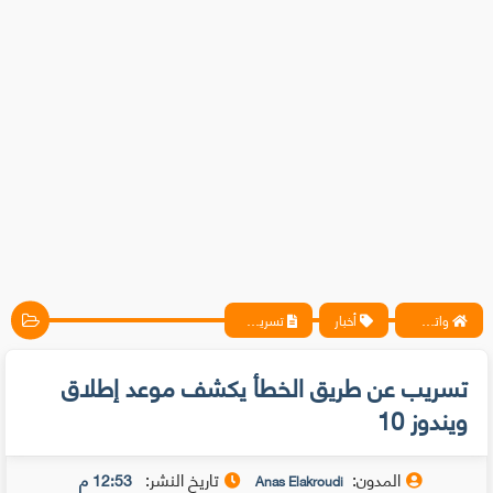
واتس آب ، فيسبوك ، أنترنت ، شروحات تقنية حصرية - المحترف
أخبار
تسريب عن طريق الخطأ يكشف موعد إطلاق ويندوز 10
تسريب عن طريق الخطأ يكشف موعد إطلاق
ويندوز 10
المدون:
تاريخ النشر:
12:53 م
Anas Elakroudi