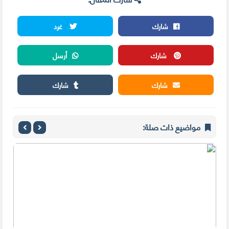
شارك
غرد
شارك
أرسل
شارك
شارك
مواضيع ذات صلة: