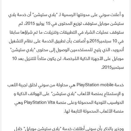
و أعلنت سوني على مدونتها الرسمية لـ "بلاي ستيشن" أن خدمة بلاي
ستيشن موبايل ستوقِف توزيع المحتوى في 15 يوليو 2015، ثم
ستوقف عمليات الشراء في التطبيقات وتنزيلات ما تم شراؤها سابقا
في 10 سبتمبر2015.و أضافت بأن تطبيق الخدمة على نظام التشغيل
أندرويد، الذي يتيح للمستخدمين الوصول إلى محتوى "بلاي ستيشن"
موبايل على الأجهزة الذكية المُرخصة، لن يكون متاحاً للتنزيل بعد 10
سبتمبر2015.
خدمة PlayStation mobile هي محاولة من سوني لخلق تجربة اللعب
و الإستمتاع بمنصة الألعاب "بلاي ستيشن" على الهواتف الذكية و
الحواسيب اللوحية المحمولة وعلى منصة PlayStation Vita وهي
منصة الألعاب المحمولة التابعة لها.
وجذير بالذكر بأن سوني أطلقت خدمة "بلاي ستيشن موبايل" خلال