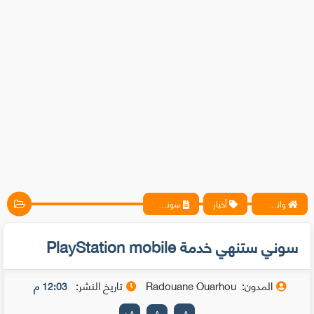
واتس آب ، فيسبوك ، أنترنت ، شروحات تقنية حصرية - المحترف
أخبار
سوني ستنهي خدمة PlayStation mobile
سوني ستنهي خدمة PlayStation mobile
المدون:
Radouane Ouarhou
تاريخ النشر:
12:03 م