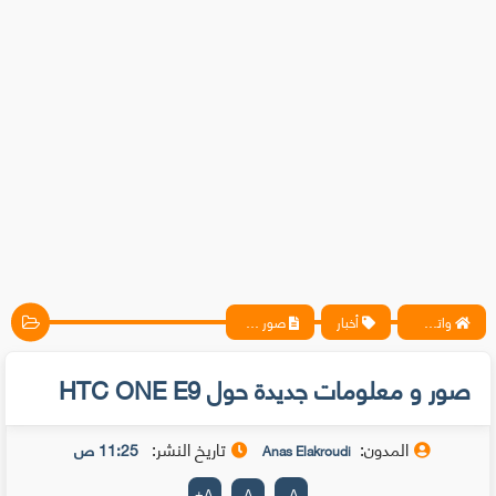
واتس آب ، فيسبوك ، أنترنت ، شروحات تقنية حصرية - المحترف
أخبار
صور و معلومات جديدة حول HTC ONE E9
صور و معلومات جديدة حول HTC ONE E9
المدون:
تاريخ النشر:
11:25 ص
Anas Elakroudi
+
A
A
-
A