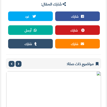
شارك المقال:
شارك
غرد
شارك
أرسل
شارك
شارك
مواضيع ذات صلة: