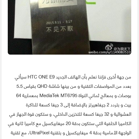
من جهة أخرى فإننا نعلم بأن الهاتف الجديد HTC ONE E9 سيأتي
بعدد من المواصفات التقنية و من بينها شاشة QHD بقياس 5.5
بوصات و بمعالج ثماني النواة MediaTek MT6795 بمعمارية 64
بيت و بتردد 2 جيغاهيرتز بالإضافة إلى 3 جيغا كسعة للذاكرة
العشوائية و 32 جيغا كسعة للتخزين الداخلي، و ستكون قوة الجهاز في
الكاميرا الخلفية التي ستكون بدقة 20 ميغابيكسيل مع كاميرا ثانية في
الواجهة الأمامية بدقة 4 ميغابيكسيل و بتقنية UltraPixel، مع تقنية