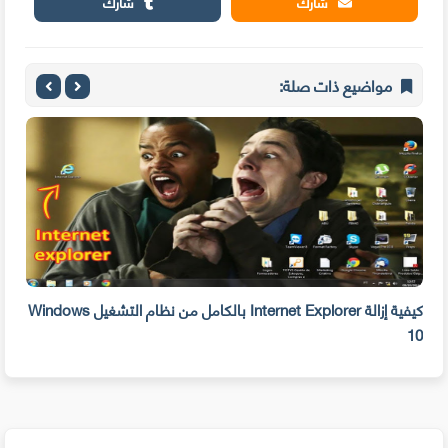
شارك
شارك
مواضيع ذات صلة:
بحذفه الآن
كيفية إزالة Internet Explorer بالكامل من نظام التشغيل Windows
10
على 